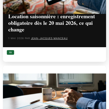
Location saisonnière : enregistrement
obligatoire dès le 20 mai 2026, ce qui
change
1 MAI 2026
PAR
JEAN-JACQUES MANCEAU
CATÉGORIES
11
LAISSER UN COMMENTAIRE