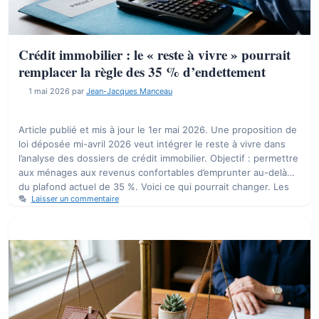
Crédit immobilier : le « reste à vivre » pourrait
remplacer la règle des 35 % d’endettement
1 mai 2026
par
Jean-Jacques Manceau
Article publié et mis à jour le 1er mai 2026. Une proposition de
loi déposée mi-avril 2026 veut intégrer le reste à vivre dans
l’analyse des dossiers de crédit immobilier. Objectif : permettre
aux ménages aux revenus confortables d’emprunter au-delà
du plafond actuel de 35 %. Voici ce qui pourrait changer. Les
Laisser un commentaire
emprunteurs respirent un …
Lire la suite