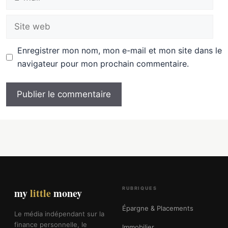
mail
Site
web
Enregistrer mon nom, mon e-mail et mon site dans le
navigateur pour mon prochain commentaire.
RUBRIQUES
my
little
money
Épargne & Placements
Le média indépendant sur la
finance personnelle, le
Immobilier