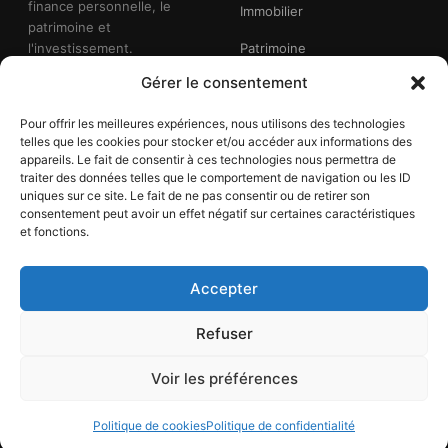
finance personnelle, le
Immobilier
patrimoine et
l'investissement.
Patrimoine
Gérer le consentement
Fiscalité
Retraite
Pour offrir les meilleures expériences, nous utilisons des technologies
telles que les cookies pour stocker et/ou accéder aux informations des
Lifestyle
appareils. Le fait de consentir à ces technologies nous permettra de
traiter des données telles que le comportement de navigation ou les ID
uniques sur ce site. Le fait de ne pas consentir ou de retirer son
consentement peut avoir un effet négatif sur certaines caractéristiques
À PROPOS
SUIVRE
et fonctions.
Qui sommes-nous
Flux RSS
Accepter
Mentions légales
Twitter / X
Refuser
Confidentialité
LinkedIn
Voir les préférences
© 2026 My Little Money
Fait avec passion à Paris
Politique de cookies
Politique de confidentialité