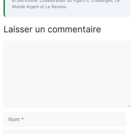
et patrimoine. Collaborateur du Figaro.fr, Challenges, Le
Monde Argent et Le Revenu.
Laisser un commentaire
Commentaire
Nom
E-