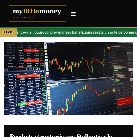
Aller
au
contenu
Menu
ce-vie : pourquoi prévenir ses bénéficiaires reste un acte de bonne gestion patr
LIVE
Produits structurés sur Stellantis : la