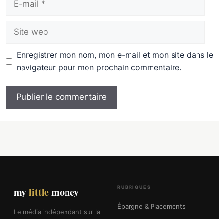
mail
Site
web
Enregistrer mon nom, mon e-mail et mon site dans le
navigateur pour mon prochain commentaire.
RUBRIQUES
my
little
money
Épargne & Placements
Le média indépendant sur la