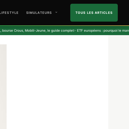
LIFESTYLE
SIMULATEURS
TOUS LES ARTICLES
 Mobili-Jeune, le guide complet
ETF européens : pourquoi le marché a collecté 3