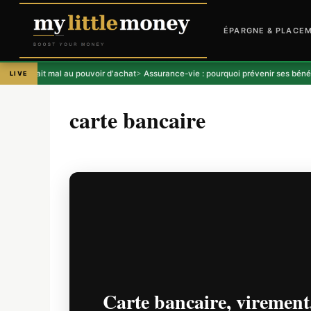
Aller
Catégories
Catégories
Catégories
,
ÉPARGNE & PLACEMENTS
A LA UNE
ÉPARGNE & PLACEMENTS
ÉPARGNE & PLACEMENTS
au
ÉPARGNE & PLACE
contenu
 fait mal au pouvoir d'achat
Assurance-vie : pourquoi prévenir ses bénéficiaire
LIVE
carte bancaire
Carte bancaire, virement