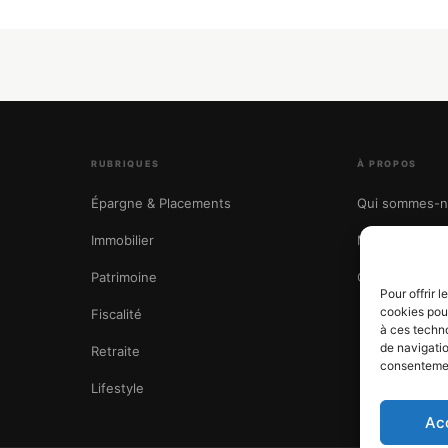
RUBRIQUES
À PROPOS
Épargne & Placements
Qui sommes-n
Immobilier
Mentions léga
Patrimoine
Confidentialité
Pour offrir 
cookies pour
Fiscalité
à ces techn
de navigatio
Retraite
consentement
Lifestyle
Ac