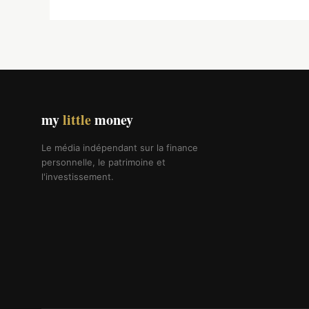
my
little
money
Le média indépendant sur la finance
personnelle, le patrimoine et
l'investissement.