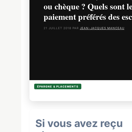
ou chèque ? Quels sont le
paiement préférés des esc
21 JUILLET 2018
PAR
JEAN-JACQUES MANCEAU
CATÉGORIES
ÉPARGNE & PLACEMENTS
ÉTIQUETTES
CARTE BANCAIRE
LAISSER UN COMMENTAIRE
Si vous avez reçu